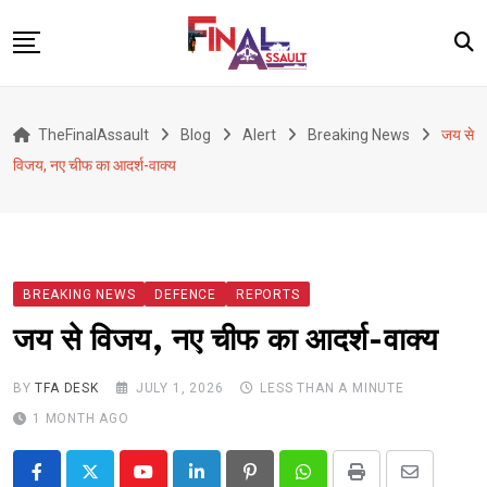
Skip
to
content
Defence
TheFinalAssault
Blog
Alert
Breaking News
जय से
War
विजय, नए चीफ का आदर्श-वाक्य
Conflict
Geopolitics
Terrorism
BREAKING NEWS
DEFENCE
REPORTS
Alert
जय से विजय, नए चीफ का आदर्श-वाक्य
Viral
Classified
BY
TFA DESK
JULY 1, 2026
LESS THAN A MINUTE
1 MONTH AGO
About Us
Youtube
LinkedIn
Pinterest
Whatsapp
Print
Share