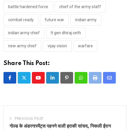
battle hardened force
chief of the army staff
combat ready
future war
indian army
indian army chief
lt gen dhiraj seth
new army chief
vijay vision
warfare
Share This Post:
Youtube
LinkedIn
Pinterest
Whatsapp
Print
Share
via
Email
PREVIOUS POST
गोल्ड के अंडरगारमेंट्स पहनने वाली इराकी सांसद, निकली ईरान