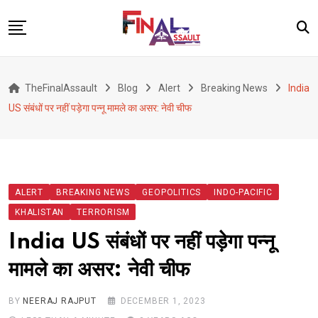
Skip
to
content
Defence
TheFinalAssault
Blog
Alert
Breaking News
India
War
US संबंधों पर नहीं पड़ेगा पन्नू मामले का असर: नेवी चीफ
Conflict
Geopolitics
Terrorism
ALERT
BREAKING NEWS
GEOPOLITICS
INDO-PACIFIC
Alert
KHALISTAN
TERRORISM
Viral
India US संबंधों पर नहीं पड़ेगा पन्नू
Classified
मामले का असर: नेवी चीफ
About Us
BY
NEERAJ RAJPUT
DECEMBER 1, 2023