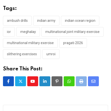
Tags:
ambush drills
indian army
indian ocean region
ior
meghalay
multinational joint military exercise
multinational military exercise
pragati 2026
slithering exercises
umroi
Share This Post:
Youtube
LinkedIn
Pinterest
Whatsapp
Print
Share
via
Email