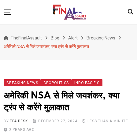
Skip
to
content
Defence
TheFinalAssault
Blog
Alert
Breaking News
War
अमेरिकी NSA से मिले जयशंकर, क्या ट्रंप से करेंगे मुलाकात
Conflict
Geopolitics
Terrorism
BREAKING NEWS
GEOPOLITICS
INDO-PACIFIC
Alert
अमेरिकी NSA से मिले जयशंकर, क्या
Viral
ट्रंप से करेंगे मुलाकात
Classified
About Us
BY
TFA DESK
DECEMBER 27, 2024
LESS THAN A MINUTE
2 YEARS AGO