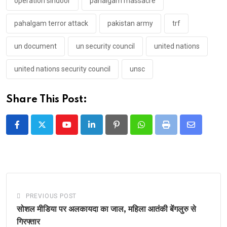
operation sindoor
pahalgam massacre
pahalgam terror attack
pakistan army
trf
un document
un security council
united nations
united nations security council
unsc
Share This Post:
Youtube
LinkedIn
Pinterest
Whatsapp
Print
Share
via
Email
PREVIOUS POST
सोशल मीडिया पर अलकायदा का जाल, महिला आतंकी बेंगलुरु से
गिरफ्तार