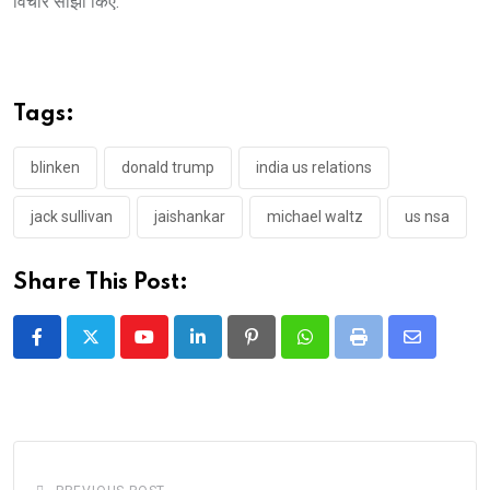
विचार साझा किए.”
Tags:
blinken
donald trump
india us relations
jack sullivan
jaishankar
michael waltz
us nsa
Share This Post:
Youtube
LinkedIn
Pinterest
Whatsapp
Print
Share
via
Email