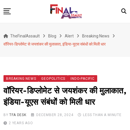
Skip
to
content
Defence
TheFinalAssault
Blog
Alert
Breaking News
War
वॉरियर-डिप्लोमेट से जयशंकर की मुलाकात, इंडिया-यूएस संबंधों को मिली धार
Conflict
Geopolitics
Terrorism
BREAKING NEWS
GEOPOLITICS
INDO-PACIFIC
Alert
वॉरियर-डिप्लोमेट से जयशंकर की मुलाकात,
Viral
इंडिया-यूएस संबंधों को मिली धार
Classified
About Us
BY
TFA DESK
DECEMBER 28, 2024
LESS THAN A MINUTE
2 YEARS AGO