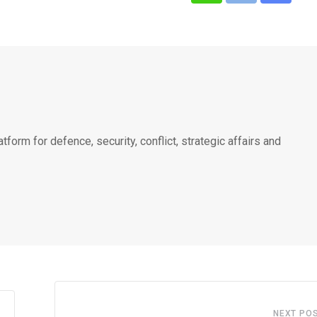
via
Email
atform for defence, security, conflict, strategic affairs and
NEXT PO