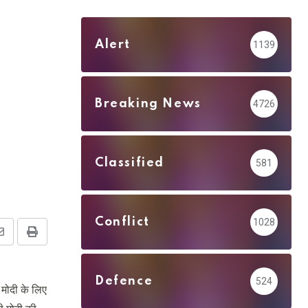
Alert
1139
Breaking News
4726
Classified
581
Conflict
1028
Share
Print
via
Email
Defence
524
 मोदी के लिए