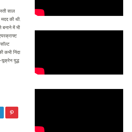
ोस्ती साल
े मदद की थी.
बनाने में भी
 एयरक्राफ्ट
असॉल्ट
की कभी निंदा
ूक्रेन युद्ध
inkedIn
Pinterest