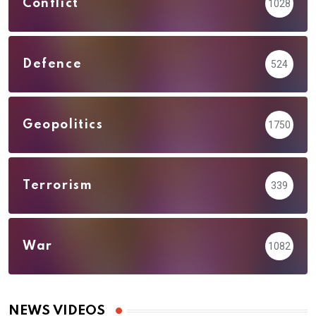
Conflict
1028
Defence
524
Geopolitics
1750
Terrorism
339
War
1082
NEWS VIDEOS