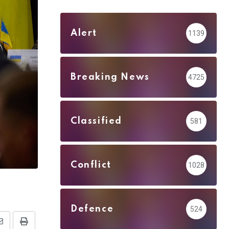
Alert
1139
Breaking News
4725
Classified
581
Conflict
1028
Defence
524
Share
Print