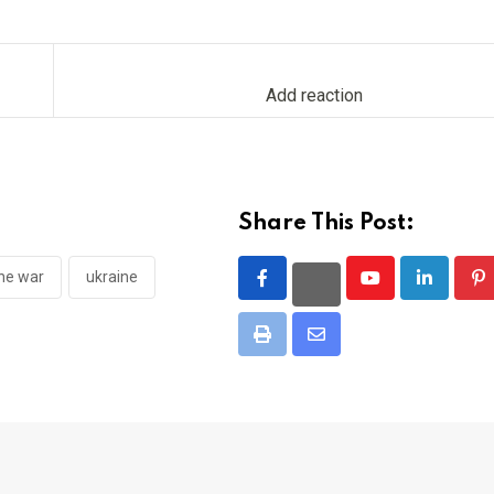
Add reaction
Share This Post:
ine war
ukraine
Youtube
LinkedIn
Pi
Print
Share
via
Email