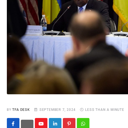
BY
TFA DESK
SEPTEMBER 7, 2024
LESS THAN A MINUTE
Youtube
LinkedIn
Pinterest
Whatsapp