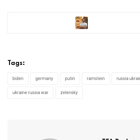
Tags:
biden
germany
putin
ramstein
russia ukra
ukraine russia war
zelensky