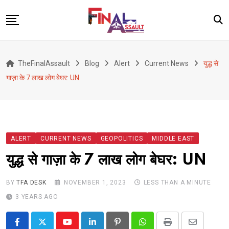
Skip
to
content
Defence
TheFinalAssault
Blog
Alert
Current News
युद्ध से
War
गाज़ा के 7 लाख लोग बेघर: UN
Conflict
Geopolitics
Terrorism
ALERT
CURRENT NEWS
GEOPOLITICS
MIDDLE EAST
Alert
युद्ध से गाज़ा के 7 लाख लोग बेघर: UN
Viral
Classified
BY
TFA DESK
NOVEMBER 1, 2023
LESS THAN A MINUTE
3 YEARS AGO
About Us
Youtube
LinkedIn
Pinterest
Whatsapp
Print
Share