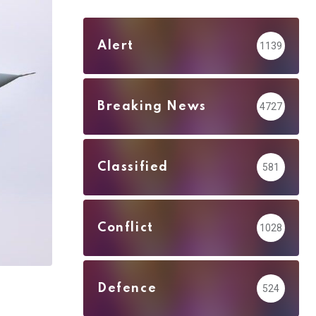
Alert
1139
Breaking News
4727
Classified
581
Conflict
1028
Defence
524