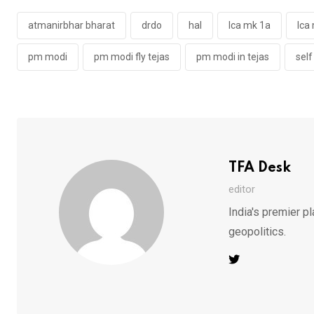
atmanirbhar bharat
drdo
hal
lca mk 1a
lca
pm modi
pm modi fly tejas
pm modi in tejas
self
TFA Desk
editor
India's premier pl
geopolitics.