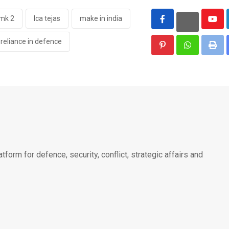
 mk 2
lca tejas
make in india
Yout
 reliance in defence
Pinterest
Whatsapp
Print
atform for defence, security, conflict, strategic affairs and