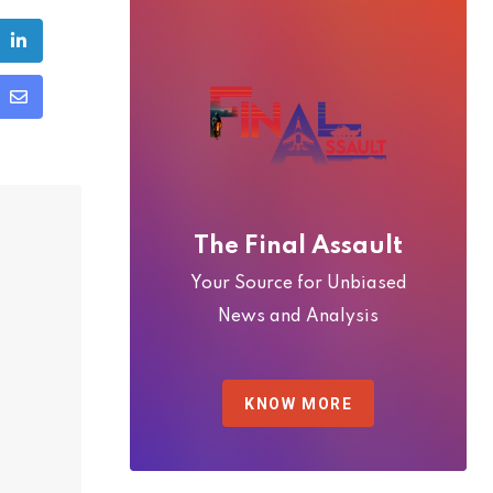
ube
LinkedIn
Share
via
Email
The Final Assault
Your Source for Unbiased
News and Analysis
KNOW MORE