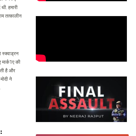
 थी. हमारी
नाम तत्कालीन
 स्क्वाड्रन
ए मार्क1ए की
ती है और
मोदी ने
.
: