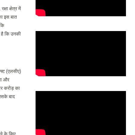
ा क्षेत्र में
 का इस बात
 कि
 है कि उनकी
राफ्ट (एलसीए)
िया और
ार करोड़ का
जिसके बाद
ले के किए