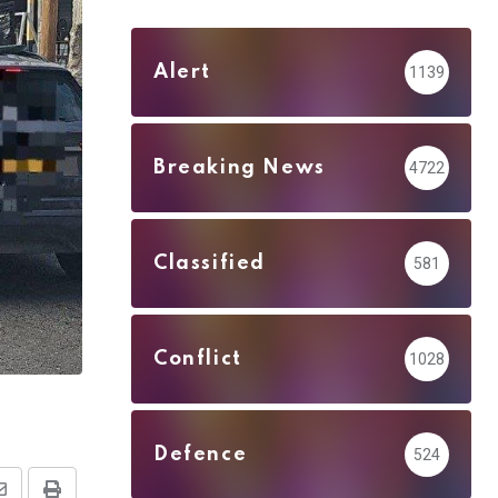
Alert
1139
Breaking News
4722
Classified
581
Conflict
1028
Defence
524