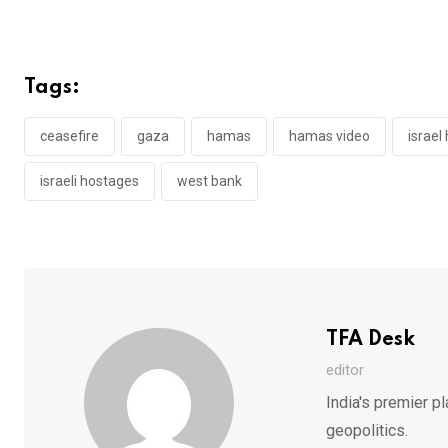
Tags:
ceasefire
gaza
hamas
hamas video
israe
israeli hostages
west bank
TFA Desk
editor
India's premier pl
geopolitics.