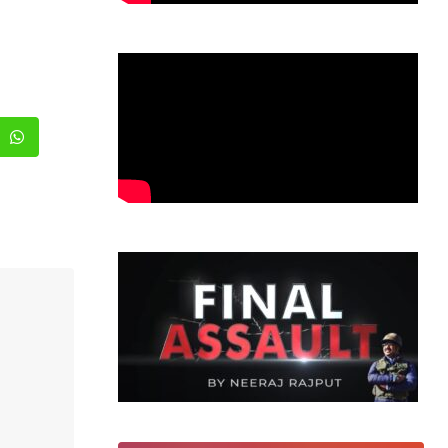
erest
Whatsapp