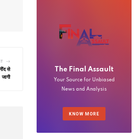
ST
The Final Assault
ींद से
जागी
Your Source for Unbiased
News and Analysis
KNOW MORE