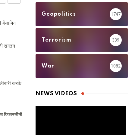
Share
Print
via
Geopolitics
1747
Email
 बेंजामिन
Terrorism
339
ंकी संगठन
War
1082
ोलीबारी करके
NEWS VIDEOS
लाख फिलस्तीनी