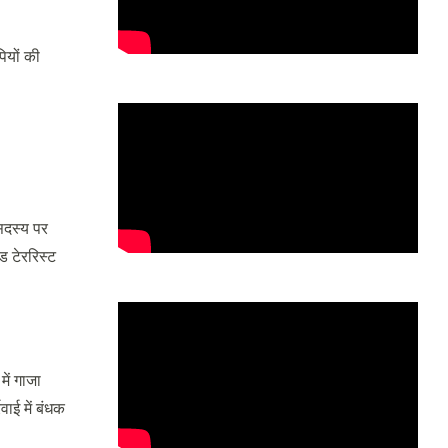
पियों की
 सदस्य पर
ड टेररिस्ट
में गाजा
वाई में बंधक