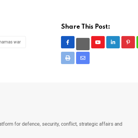
Share This Post:
l hamas war
Youtube
LinkedIn
Pint
Print
Share
via
Email
atform for defence, security, conflict, strategic affairs and