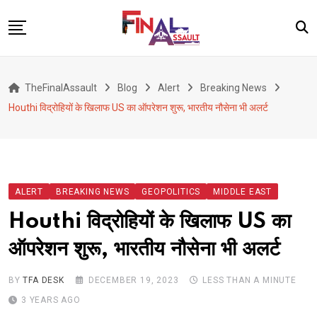
Skip
to
content
Defence
TheFinalAssault
Blog
Alert
Breaking News
War
Houthi विद्रोहियों के खिलाफ US का ऑपरेशन शुरू, भारतीय नौसेना भी अलर्ट
Conflict
Geopolitics
Terrorism
ALERT
BREAKING NEWS
GEOPOLITICS
MIDDLE EAST
Alert
Houthi विद्रोहियों के खिलाफ US का
Viral
ऑपरेशन शुरू, भारतीय नौसेना भी अलर्ट
Classified
About Us
BY
TFA DESK
DECEMBER 19, 2023
LESS THAN A MINUTE
3 YEARS AGO